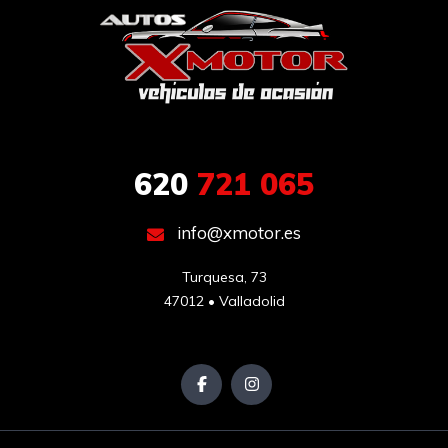
620
721 065
info@xmotor.es
Turquesa, 73

47012 • Valladolid