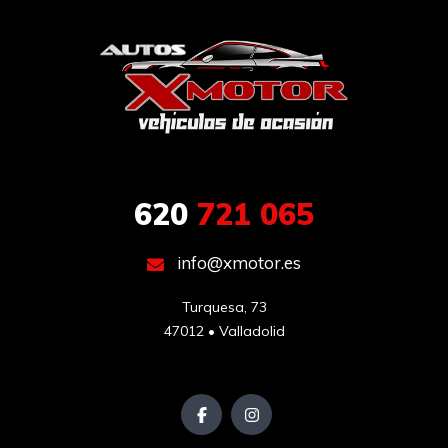
620
721 065
info@xmotor.es
Turquesa, 73

47012 • Valladolid