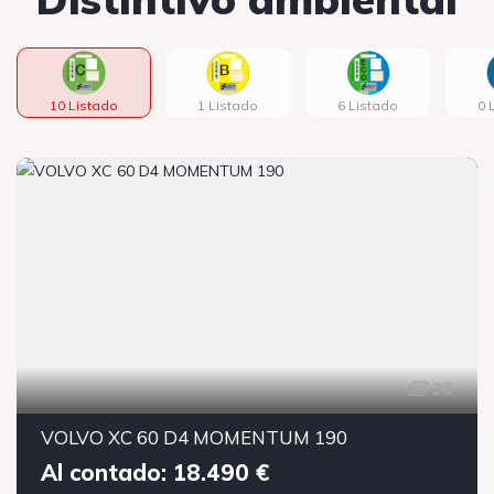
10 Listado
1 Listado
6 Listado
0 
26
VOLVO XC 60 D4 MOMENTUM 190
Al contado: 18.490 €