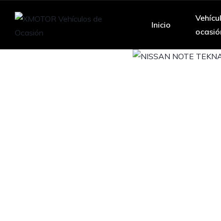
Vehícu
Inicio
ocasió