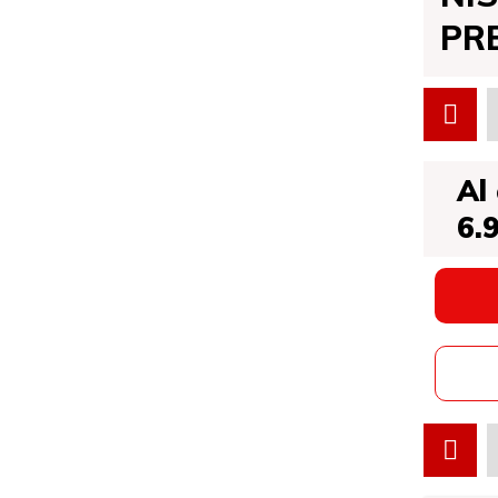
PR
Al
6.