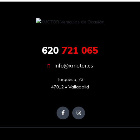
620
721 065
info@xmotor.es
Turquesa, 73

47012 • Valladolid