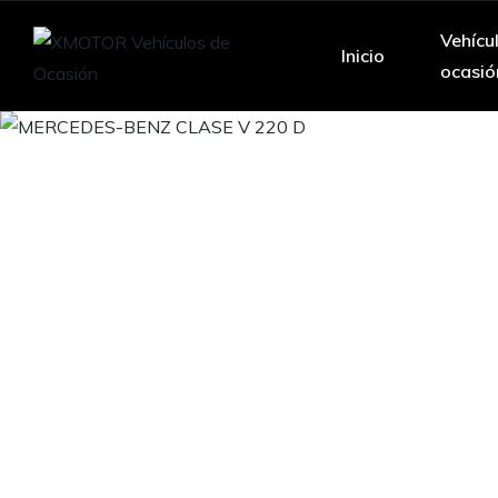
Vehícu
Inicio
ocasió