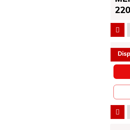
220
Disp