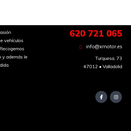
620 721 065
asión
e vehículos
info@xmotor.es
︎ Recogemos
o y además le
Turquesa, 73

dida.
47012 • Valladolid