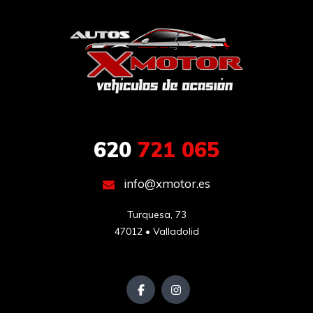
620
721 065
info@xmotor.es
Turquesa, 73

47012 • Valladolid