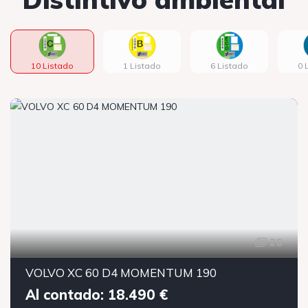
10 Listado
1 Listado
6 Listado
0 
26
VOLVO XC 60 D4 MOMENTUM 190
Al contado: 18.490 €