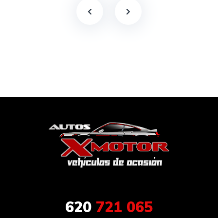
620
721 065