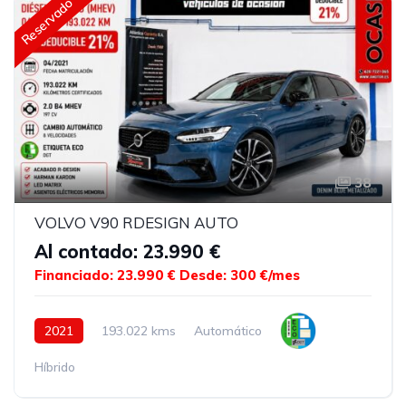
Reservado
38
VOLVO V90 RDESIGN AUTO
Al contado: 23.990 €
Financiado: 23.990 €
Desde: 300 €/mes
2021
193.022 kms
Automático
Híbrido