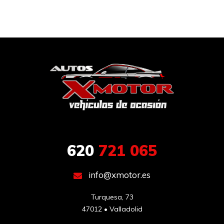
620
721 065
info@xmotor.es
Turquesa, 73

47012 • Valladolid