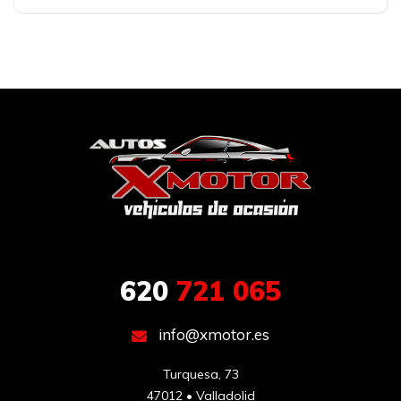
620
721 065
info@xmotor.es
Turquesa, 73

47012 • Valladolid