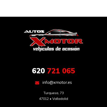
620
721 065
info@xmotor.es
Turquesa, 73

47012 • Valladolid