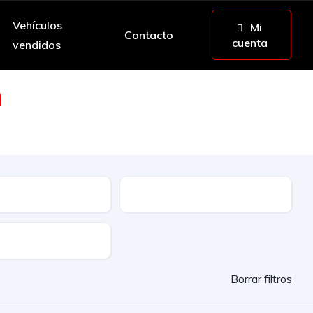
Vehículos
Mi
Contacto
cuenta
vendidos
n
da mano y ocasión
ble
Etiqueta
lidad
Borrar filtros