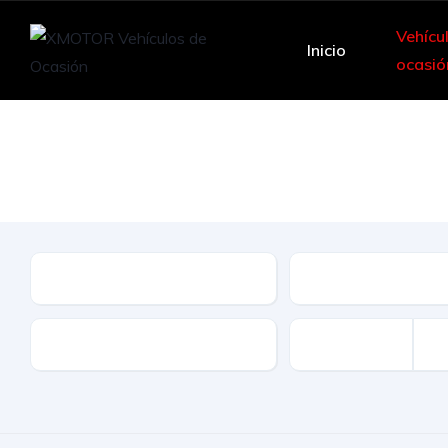
Vehícu
Inicio
ocasió
Le ofrecemos una
Marca
Modelo
Kilómetros