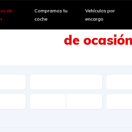
los de
Compramos tu
Vehículos por
n
coche
encargo
Vehículos
de ocasió
 amplia selección de vehículos de segun
Cambio
Combusti
Disponibi