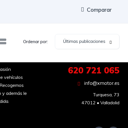
Comparar
Últimas publicaciones
Ordenar por:
620 721 065
asión
e vehículos
info@xmotor.es
︎ Recogemos
o y además le
Turquesa, 73

dida.
47012 • Valladolid