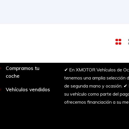
Compramos tu
✔︎ En XMOTOR Vehículos de Oc
coche
tenemos una amplia selección d
de segunda mano y ocasión. ✔
Vehículos vendidos
su vehículo como parte del pag
ofrecemos financiación a su me