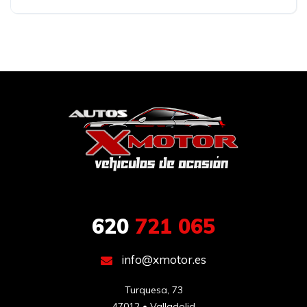
620
721 065
info@xmotor.es
Turquesa, 73

47012 • Valladolid