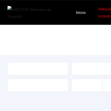
Vehícu
Inicio
ocasió
Le ofrecemos una
Marca
Modelo
Kilómetros