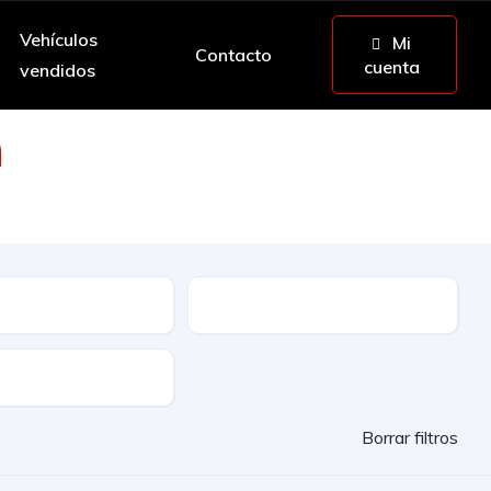
Vehículos
Mi
Contacto
cuenta
vendidos
n
da mano y ocasión
ble
Etiqueta
lidad
Borrar filtros