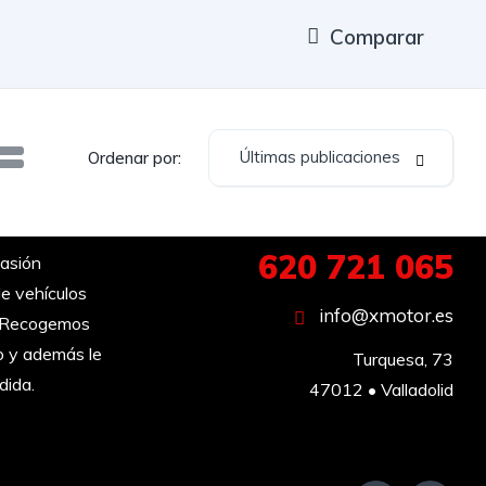
Comparar
Últimas publicaciones
Ordenar por:
620 721 065
asión
e vehículos
info@xmotor.es
︎ Recogemos
o y además le
Turquesa, 73

dida.
47012 • Valladolid