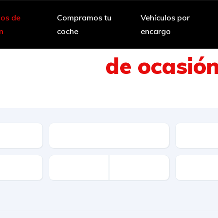
los de
Compramos tu
Vehículos por
n
coche
encargo
Vehículos
de ocasió
 amplia selección de vehículos de segun
Cambio
Combusti
Disponibi