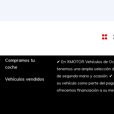
Compramos tu
✔︎ En XMOTOR Vehículos de Oc
coche
tenemos una amplia selección d
de segunda mano y ocasión. ✔
Vehículos vendidos
su vehículo como parte del pag
ofrecemos financiación a su me