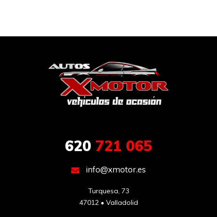
620
721 065
info@xmotor.es
Turquesa, 73

47012 • Valladolid