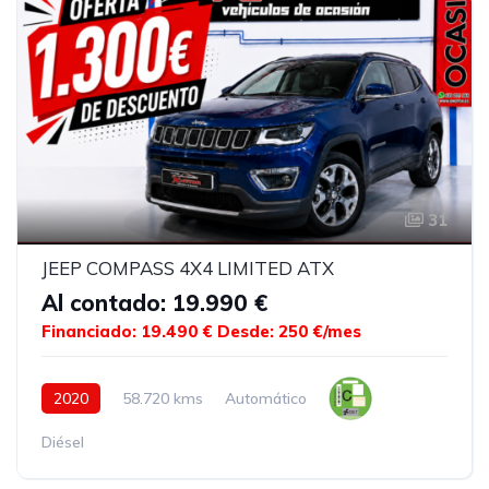
31
JEEP COMPASS 4X4 LIMITED ATX
Al contado: 19.990 €
Financiado: 19.490 €
Desde: 250 €/mes
2020
58.720 kms
Automático
Diésel