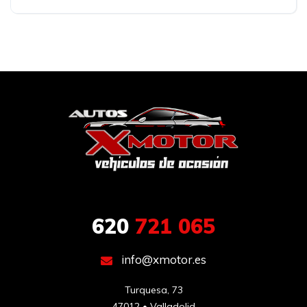
620
721 065
info@xmotor.es
Turquesa, 73

47012 • Valladolid