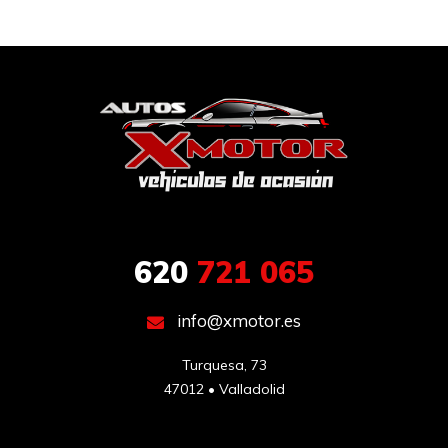
620
721 065
info@xmotor.es
Turquesa, 73

47012 • Valladolid