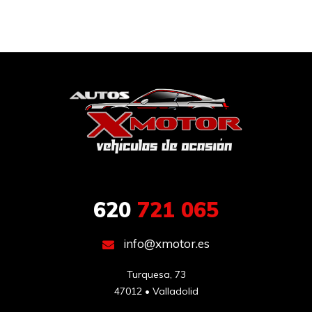
620
721 065
info@xmotor.es
Turquesa, 73

47012 • Valladolid