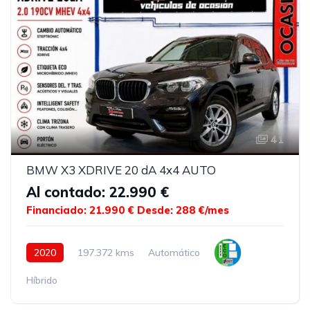
41
BMW X3 XDRIVE 20 dA 4x4 AUTO
Al contado: 22.990 €
Financiado: 21.990 €
Desde: 288 €/mes
2020
197.372 kms
Automático
Híbrido