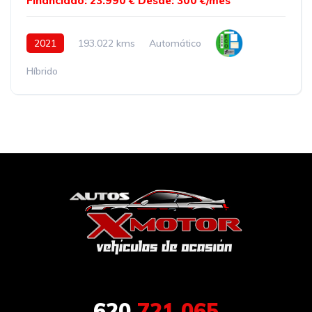
Financiado: 23.990 €
Desde: 300 €/mes
2021
193.022 kms
Automático
Híbrido
620
721 065