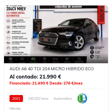
32
AUDI A6 40 TDI 204 MICRO HIBRIDO ECO
Al contado: 21.990 €
Financiado: 21.490 €
Desde: 276 €/mes
2021
193.032 kms
Automático
Híbrido