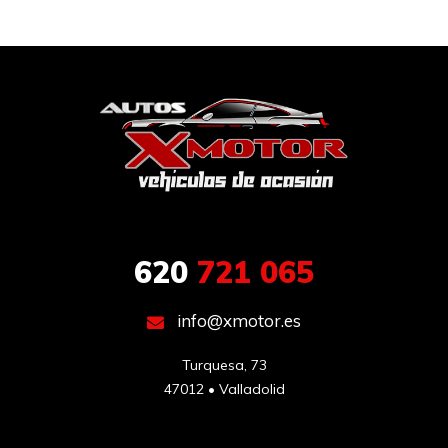
620
721 065
info@xmotor.es
Turquesa, 73

47012 • Valladolid