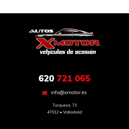
620
721 065
info@xmotor.es
Turquesa, 73

47012 • Valladolid