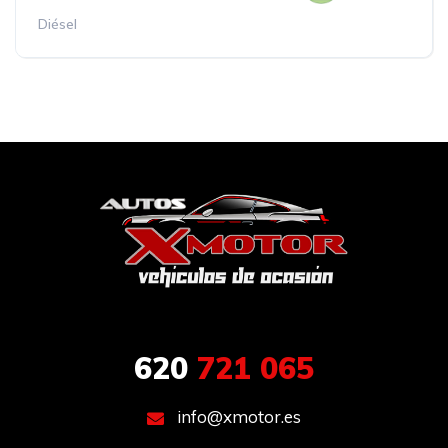
Diésel
620
721 065
info@xmotor.es