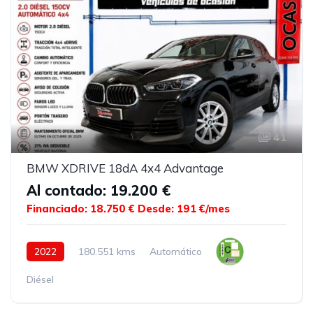
41
BMW XDRIVE 18dA 4x4 Advantage
Al contado: 19.200 €
Financiado: 18.750 €
Desde: 191 €/mes
2022
180.551 kms
Automático
Diésel